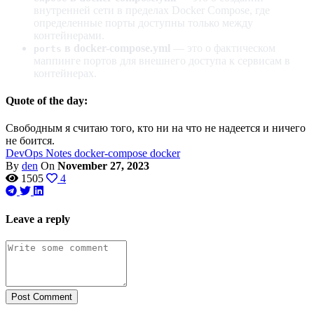
внутренней сети в пределах Docker Compose, где
определенные порты доступны только между
контейнерами.
в docker-compose.yml
— это о фактическом
ports
маппинге портов для внешнего доступа к сервисам в
контейнерах.
Quote of the day:
Свободным я считаю того, кто ни на что не надеется и ничего
не боится.
DevOps
Notes
docker-compose
docker
By
den
On
November 27, 2023
1505
4
Leave a reply
Post Comment