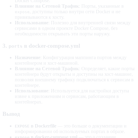
Docker Compose.
Влияние на Сетевой Трафик
: Порты, указанные в
, доступны только внутри сети Docker и не
expose
привязываются к хосту.
Использование
: Полезно для внутренней связи между
сервисами в одном проекте Docker Compose, без
необходимости открывать эти порты наружу.
3.
в docker-compose.yml
ports
Назначение
: Конфигурация маппинга портов между
контейнером и хост-машиной.
Влияние на Сетевой Трафик
: Определяет, какие порты
контейнера будут открыты и доступны на хост-машине,
позволяя внешнему трафику подключаться к сервисам в
контейнере.
Использование
: Используется для настройки доступа
извне к приложениям и сервисам, работающим в
контейнерах.
Вывод
в Dockerfile
— это больше о документации и
EXPOSE
информировании об используемых портах в образе.
в docker-compose.yml
— это о создании
expose