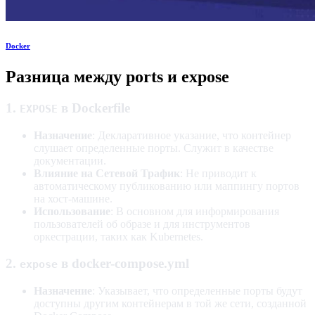
Docker
Разница между ports и expose
1.
в Dockerfile
EXPOSE
Назначение
: Декларативное указание, что контейнер
слушает определенные порты. Служит в качестве
документации.
Влияние на Сетевой Трафик
: Не приводит к
автоматическому публикованию или маппингу портов
на хост-машине.
Использование
: В основном для информирования
пользователей об образе и для инструментов
оркестрации, таких как Kubernetes.
2.
в docker-compose.yml
expose
Назначение
: Указывает, что определенные порты будут
доступны другим контейнерам в той же сети, созданной